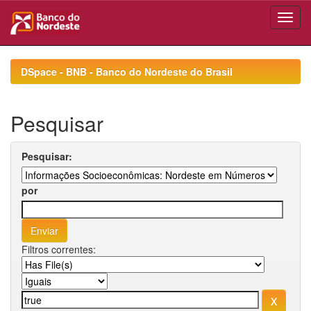
Skip
navigation
DSpace - BNB - Banco do Nordeste do Brasil
Pesquisar
Pesquisar:
por
Filtros correntes: