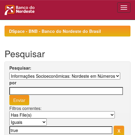
Skip
navigation
DSpace - BNB - Banco do Nordeste do Brasil
Pesquisar
Pesquisar:
por
Filtros correntes: