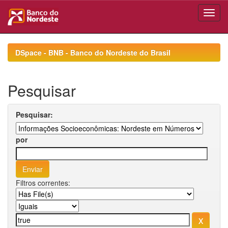
Skip
navigation
DSpace - BNB - Banco do Nordeste do Brasil
Pesquisar
Pesquisar:
por
Filtros correntes: