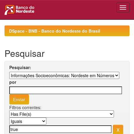
Skip
navigation
DSpace - BNB - Banco do Nordeste do Brasil
Pesquisar
Pesquisar:
por
Filtros correntes: