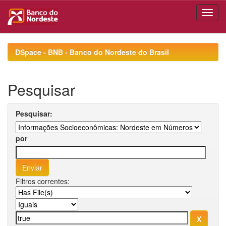
Skip
navigation
DSpace - BNB - Banco do Nordeste do Brasil
Pesquisar
Pesquisar:
por
Filtros correntes: