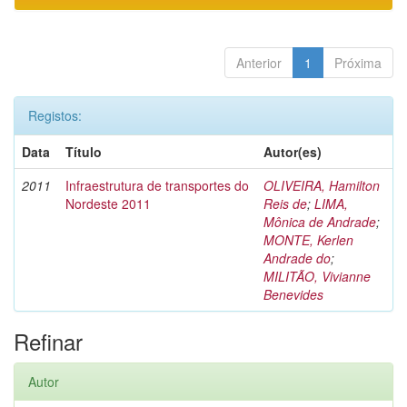
Anterior
1
Próxima
Registos:
Data
Título
Autor(es)
2011
Infraestrutura de transportes do
OLIVEIRA, Hamilton
Nordeste 2011
Reis de
;
LIMA,
Mônica de Andrade
;
MONTE, Kerlen
Andrade do
;
MILITÃO, Vivianne
Benevides
Refinar
Autor