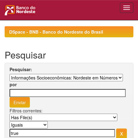
Skip
navigation
DSpace - BNB - Banco do Nordeste do Brasil
Pesquisar
Pesquisar:
por
Filtros correntes: