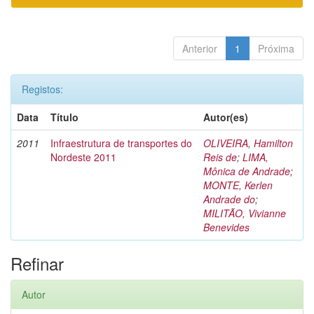
Anterior
1
Próxima
Registos:
Data
Título
Autor(es)
2011
Infraestrutura de transportes do
OLIVEIRA, Hamilton
Nordeste 2011
Reis de
;
LIMA,
Mônica de Andrade
;
MONTE, Kerlen
Andrade do
;
MILITÃO, Vivianne
Benevides
Refinar
Autor