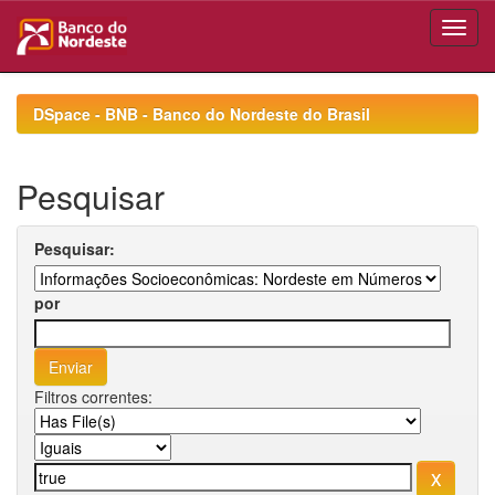
Skip
navigation
DSpace - BNB - Banco do Nordeste do Brasil
Pesquisar
Pesquisar:
por
Filtros correntes: