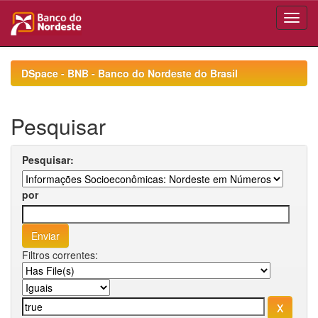
Skip
navigation
DSpace - BNB - Banco do Nordeste do Brasil
Pesquisar
Pesquisar:
por
Filtros correntes: