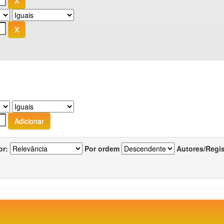
or:
Por ordem
Autores/Regi