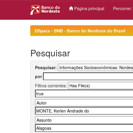
Página principal
Percorrer
Skip
navigation
DSpace - BNB - Banco do Nordeste do Brasil
Pesquisar
Pesquisar:
por
Filtros correntes: