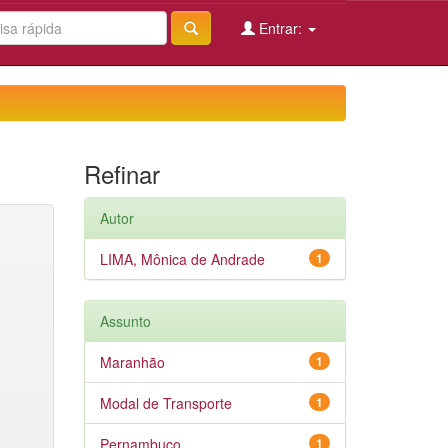
Entrar:
Refinar
Autor
LIMA, Mônica de Andrade
1
Assunto
Maranhão
1
Modal de Transporte
1
Pernambuco
1