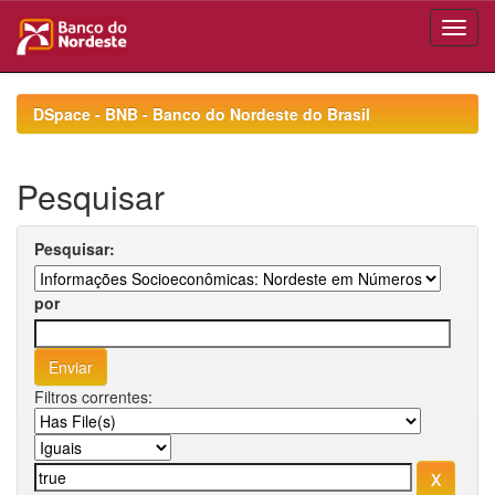
Skip
navigation
DSpace - BNB - Banco do Nordeste do Brasil
Pesquisar
Pesquisar:
por
Filtros correntes: