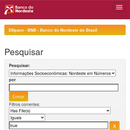
Skip
navigation
DSpace - BNB - Banco do Nordeste do Brasil
Pesquisar
Pesquisar:
por
Filtros correntes: