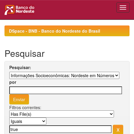
Skip
navigation
DSpace - BNB - Banco do Nordeste do Brasil
Pesquisar
Pesquisar:
por
Filtros correntes: