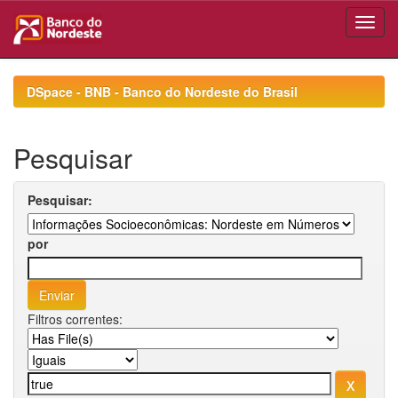
Skip
navigation
DSpace - BNB - Banco do Nordeste do Brasil
Pesquisar
Pesquisar:
por
Filtros correntes: