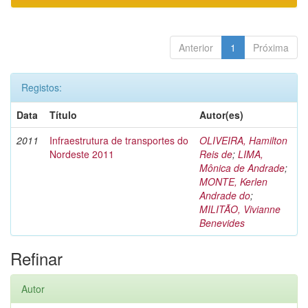
Anterior
1
Próxima
Registos:
Data
Título
Autor(es)
2011
Infraestrutura de transportes do
OLIVEIRA, Hamilton
Nordeste 2011
Reis de
;
LIMA,
Mônica de Andrade
;
MONTE, Kerlen
Andrade do
;
MILITÃO, Vivianne
Benevides
Refinar
Autor