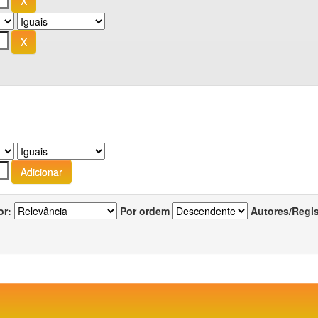
or:
Por ordem
Autores/Regi