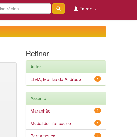
Entrar:
Refinar
Autor
LIMA, Mônica de Andrade
1
Assunto
Maranhão
1
Modal de Transporte
1
Pernambuco
1