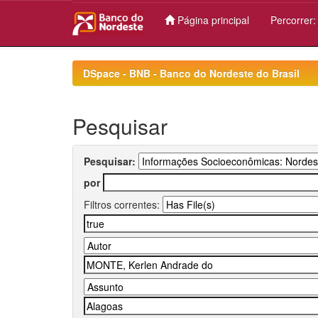
Página principal
Percorrer
Skip
navigation
DSpace - BNB - Banco do Nordeste do Brasil
Pesquisar
Pesquisar:
por
Filtros correntes: