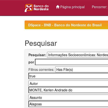
Página principal
Percorrer
Skip
navigation
DSpace - BNB - Banco do Nordeste do Brasil
Pesquisar
Pesquisar:
por
Filtros correntes: