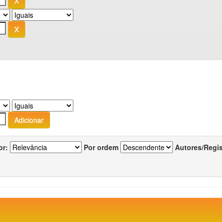
or:
Por ordem
Autores/Regi