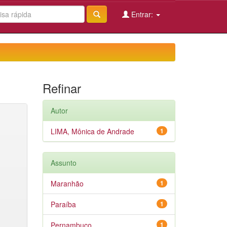
Entrar:
Refinar
Autor
LIMA, Mônica de Andrade
1
Assunto
Maranhão
1
Paraíba
1
Pernambuco
1