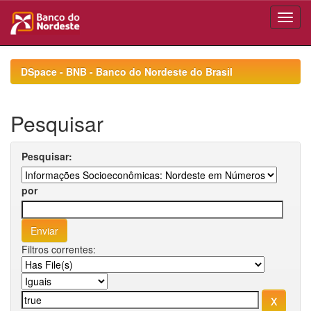
Skip
navigation
DSpace - BNB - Banco do Nordeste do Brasil
Pesquisar
Pesquisar:
por
Filtros correntes: