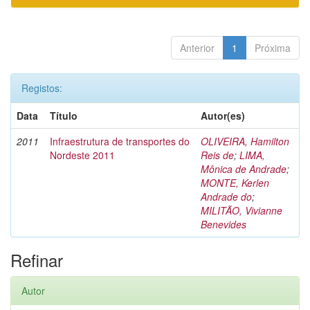
Anterior
1
Próxima
Registos:
Data
Título
Autor(es)
2011
Infraestrutura de transportes do
OLIVEIRA, Hamilton
Nordeste 2011
Reis de
;
LIMA,
Mônica de Andrade
;
MONTE, Kerlen
Andrade do
;
MILITÃO, Vivianne
Benevides
Refinar
Autor