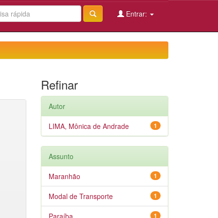
Entrar:
Refinar
Autor
LIMA, Mônica de Andrade
1
Assunto
Maranhão
1
Modal de Transporte
1
Paraíba
1