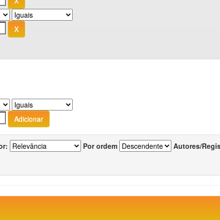
or:
Por ordem
Autores/Regi