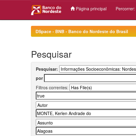
Página principal
Percorrer
Skip
navigation
DSpace - BNB - Banco do Nordeste do Brasil
Pesquisar
Pesquisar:
por
Filtros correntes: