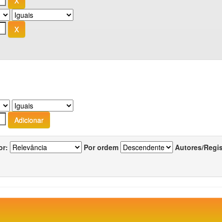
or:
Por ordem
Autores/Regi