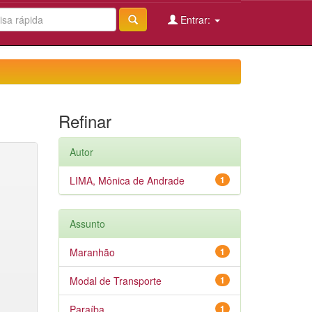
Entrar:
Refinar
Autor
LIMA, Mônica de Andrade
1
Assunto
Maranhão
1
Modal de Transporte
1
Paraíba
1