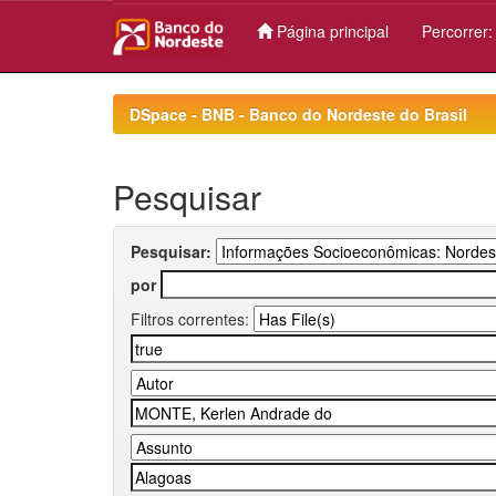
Página principal
Percorrer
Skip
navigation
DSpace - BNB - Banco do Nordeste do Brasil
Pesquisar
Pesquisar:
por
Filtros correntes: