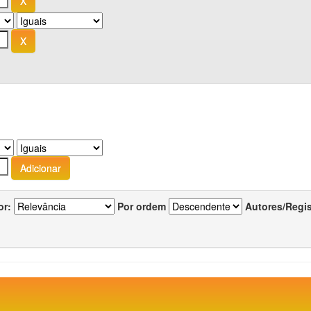
or:
Por ordem
Autores/Regi