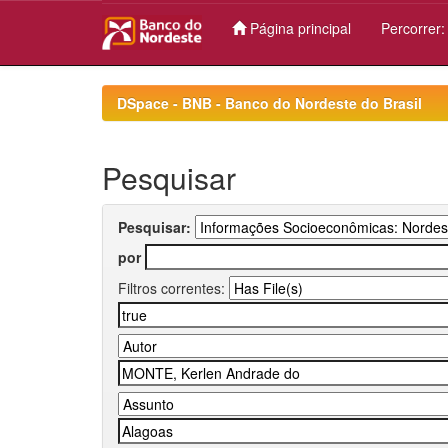
Página principal
Percorrer
Skip
navigation
DSpace - BNB - Banco do Nordeste do Brasil
Pesquisar
Pesquisar:
por
Filtros correntes: