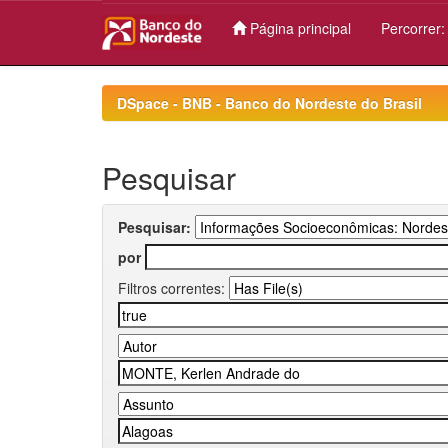
Página principal
Percorrer
Skip
navigation
DSpace - BNB - Banco do Nordeste do Brasil
Pesquisar
Pesquisar:
por
Filtros correntes: