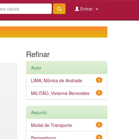
Entrar:
Refinar
Autor
LIMA, Mônica de Andrade
1
MILITÃO, Vivianne Benevides
1
Assunto
Modal de Transporte
1
Pernambuco
1