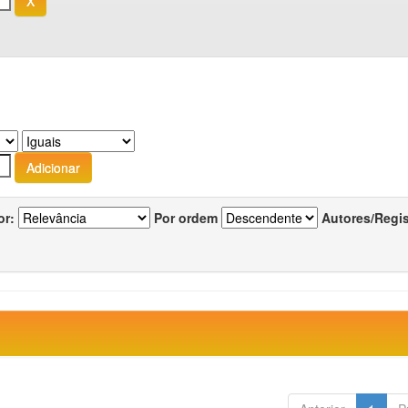
or:
Por ordem
Autores/Regi