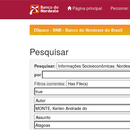
Página principal
Percorrer
Skip
navigation
DSpace - BNB - Banco do Nordeste do Brasil
Pesquisar
Pesquisar:
por
Filtros correntes: