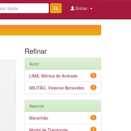
Entrar:
Refinar
Autor
LIMA, Mônica de Andrade
1
MILITÃO, Vivianne Benevides
1
Assunto
Maranhão
1
Modal de Transporte
1