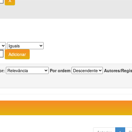
or:
Por ordem
Autores/Regi