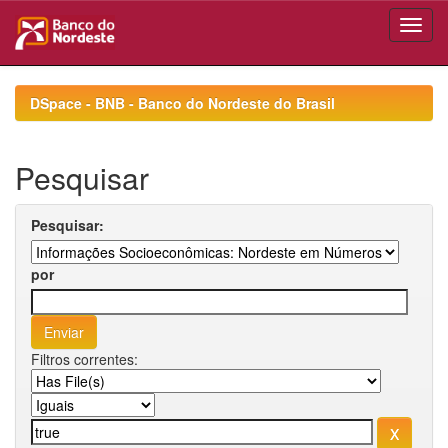
Skip
navigation
DSpace - BNB - Banco do Nordeste do Brasil
Pesquisar
Pesquisar:
por
Filtros correntes: