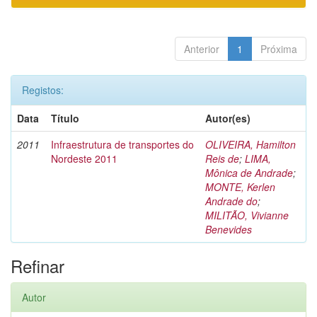
Anterior
1
Próxima
Registos:
Data
Título
Autor(es)
2011
Infraestrutura de transportes do
OLIVEIRA, Hamilton
Nordeste 2011
Reis de
;
LIMA,
Mônica de Andrade
;
MONTE, Kerlen
Andrade do
;
MILITÃO, Vivianne
Benevides
Refinar
Autor