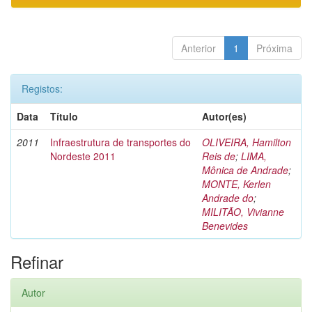
Anterior
1
Próxima
Registos:
Data
Título
Autor(es)
2011
Infraestrutura de transportes do
OLIVEIRA, Hamilton
Nordeste 2011
Reis de
;
LIMA,
Mônica de Andrade
;
MONTE, Kerlen
Andrade do
;
MILITÃO, Vivianne
Benevides
Refinar
Autor