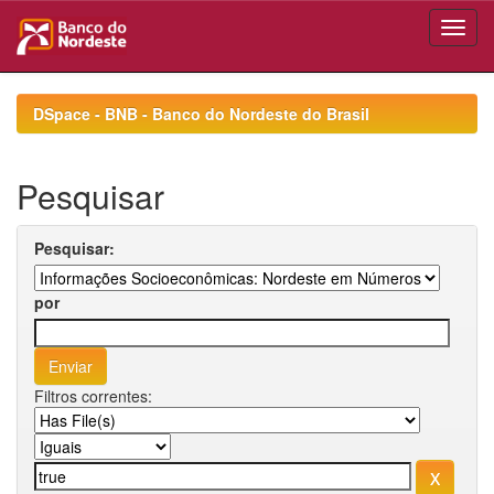
Skip
navigation
DSpace - BNB - Banco do Nordeste do Brasil
Pesquisar
Pesquisar:
por
Filtros correntes: