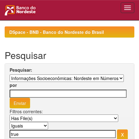
Skip
navigation
DSpace - BNB - Banco do Nordeste do Brasil
Pesquisar
Pesquisar:
por
Filtros correntes: