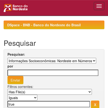
Skip
navigation
DSpace - BNB - Banco do Nordeste do Brasil
Pesquisar
Pesquisar:
por
Filtros correntes: