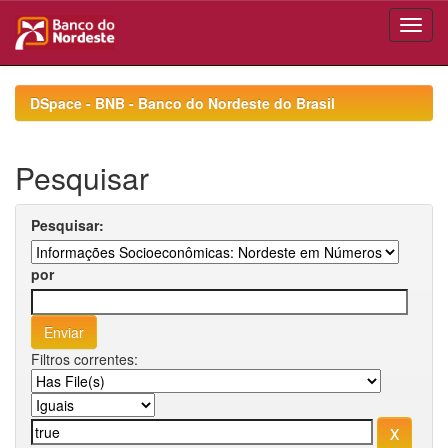
Skip
navigation
DSpace - BNB - Banco do Nordeste do Brasil
Pesquisar
Pesquisar:
por
Filtros correntes: