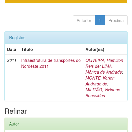
Anterior
1
Próxima
Registos:
Data
Título
Autor(es)
2011
Infraestrutura de transportes do
OLIVEIRA, Hamilton
Nordeste 2011
Reis de
;
LIMA,
Mônica de Andrade
;
MONTE, Kerlen
Andrade do
;
MILITÃO, Vivianne
Benevides
Refinar
Autor