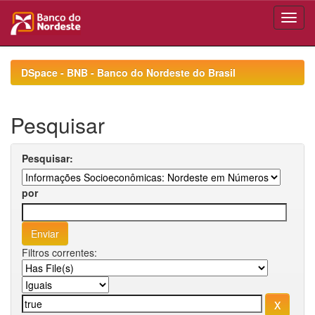
Skip
navigation
DSpace - BNB - Banco do Nordeste do Brasil
Pesquisar
Pesquisar:
por
Filtros correntes: