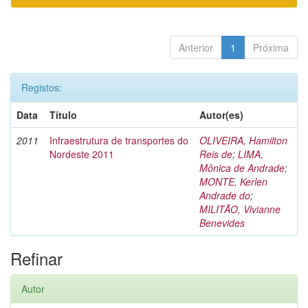
Anterior
1
Próxima
Registos:
Data
Título
Autor(es)
2011
Infraestrutura de transportes do
OLIVEIRA, Hamilton
Nordeste 2011
Reis de
;
LIMA,
Mônica de Andrade
;
MONTE, Kerlen
Andrade do
;
MILITÃO, Vivianne
Benevides
Refinar
Autor