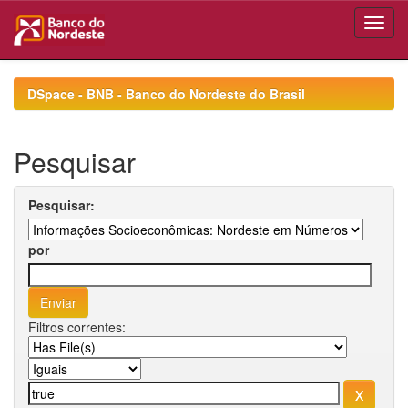
Skip
navigation
DSpace - BNB - Banco do Nordeste do Brasil
Pesquisar
Pesquisar:
por
Filtros correntes: