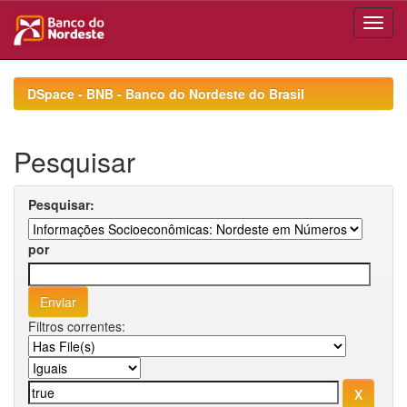
Skip
navigation
DSpace - BNB - Banco do Nordeste do Brasil
Pesquisar
Pesquisar:
por
Filtros correntes: