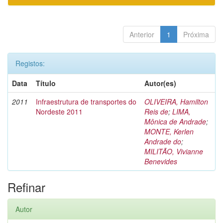
Anterior
1
Próxima
Registos:
Data
Título
Autor(es)
2011
Infraestrutura de transportes do
OLIVEIRA, Hamilton
Nordeste 2011
Reis de
;
LIMA,
Mônica de Andrade
;
MONTE, Kerlen
Andrade do
;
MILITÃO, Vivianne
Benevides
Refinar
Autor