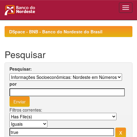
Skip
navigation
DSpace - BNB - Banco do Nordeste do Brasil
Pesquisar
Pesquisar:
por
Filtros correntes: