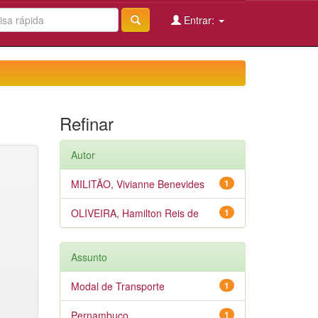
Entrar:
Refinar
Autor
MILITÃO, Vivianne Benevides
1
OLIVEIRA, Hamilton Reis de
1
Assunto
Modal de Transporte
1
Pernambuco
1