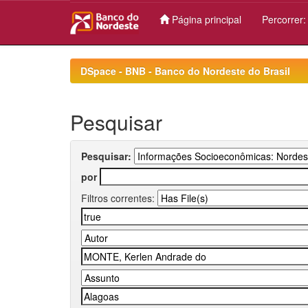
Página principal
Percorrer
Skip
navigation
DSpace - BNB - Banco do Nordeste do Brasil
Pesquisar
Pesquisar:
por
Filtros correntes: