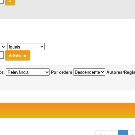
or:
Por ordem
Autores/Regi