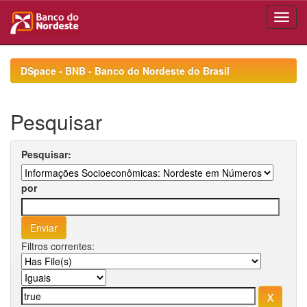
Skip
navigation
DSpace - BNB - Banco do Nordeste do Brasil
Pesquisar
Pesquisar:
por
Filtros correntes: