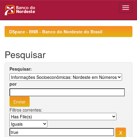
Skip
navigation
DSpace - BNB - Banco do Nordeste do Brasil
Pesquisar
Pesquisar:
por
Filtros correntes: