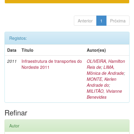
Anterior
1
Próxima
Registos:
Data
Título
Autor(es)
2011
Infraestrutura de transportes do
OLIVEIRA, Hamilton
Nordeste 2011
Reis de
;
LIMA,
Mônica de Andrade
;
MONTE, Kerlen
Andrade do
;
MILITÃO, Vivianne
Benevides
Refinar
Autor