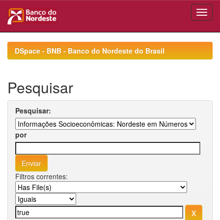
Skip
navigation
DSpace - BNB - Banco do Nordeste do Brasil
Pesquisar
Pesquisar:
por
Filtros correntes: