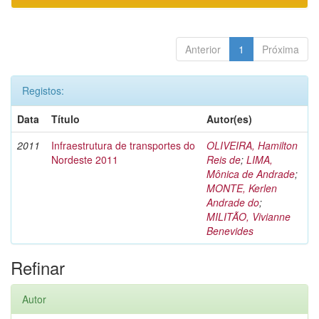
Anterior
1
Próxima
Registos:
Data
Título
Autor(es)
2011
Infraestrutura de transportes do
OLIVEIRA, Hamilton
Nordeste 2011
Reis de
;
LIMA,
Mônica de Andrade
;
MONTE, Kerlen
Andrade do
;
MILITÃO, Vivianne
Benevides
Refinar
Autor