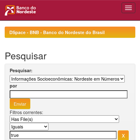
Skip
navigation
DSpace - BNB - Banco do Nordeste do Brasil
Pesquisar
Pesquisar:
por
Filtros correntes: