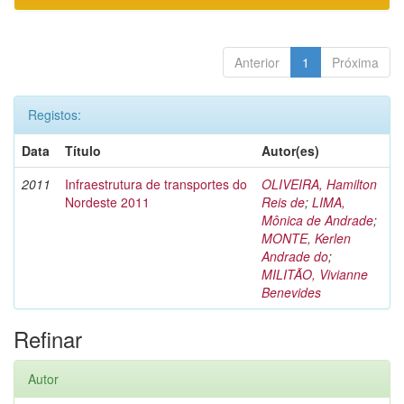
Anterior
1
Próxima
Registos:
Data
Título
Autor(es)
2011
Infraestrutura de transportes do
OLIVEIRA, Hamilton
Nordeste 2011
Reis de
;
LIMA,
Mônica de Andrade
;
MONTE, Kerlen
Andrade do
;
MILITÃO, Vivianne
Benevides
Refinar
Autor