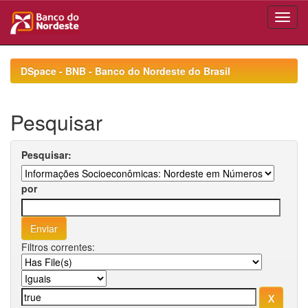
Skip
navigation
DSpace - BNB - Banco do Nordeste do Brasil
Pesquisar
Pesquisar:
por
Filtros correntes: