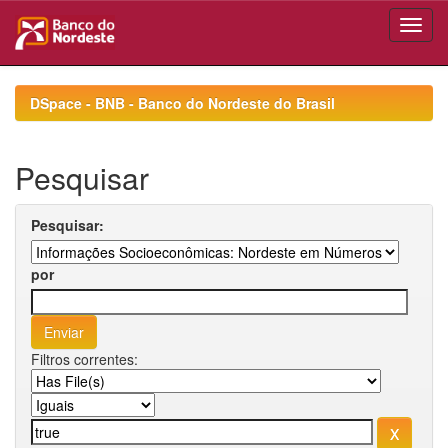
Skip
navigation
DSpace - BNB - Banco do Nordeste do Brasil
Pesquisar
Pesquisar:
por
Filtros correntes: