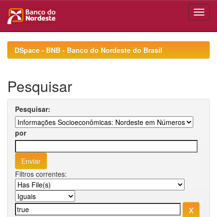
Skip
navigation
DSpace - BNB - Banco do Nordeste do Brasil
Pesquisar
Pesquisar:
por
Filtros correntes: