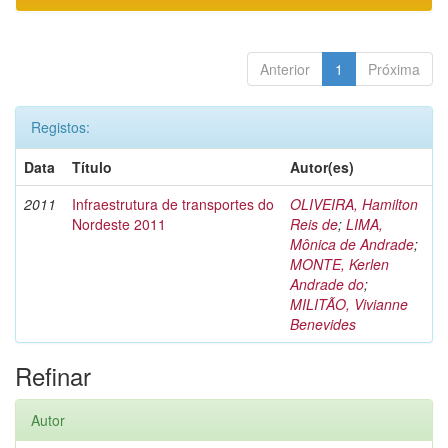
Anterior
1
Próxima
Registos:
Data
Título
Autor(es)
2011
Infraestrutura de transportes do
OLIVEIRA, Hamilton
Nordeste 2011
Reis de
;
LIMA,
Mônica de Andrade
;
MONTE, Kerlen
Andrade do
;
MILITÃO, Vivianne
Benevides
Refinar
Autor