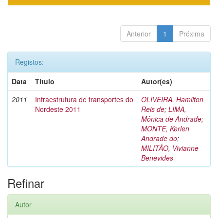
Anterior
1
Próxima
Registos:
Data
Título
Autor(es)
2011
Infraestrutura de transportes do
OLIVEIRA, Hamilton
Nordeste 2011
Reis de
;
LIMA,
Mônica de Andrade
;
MONTE, Kerlen
Andrade do
;
MILITÃO, Vivianne
Benevides
Refinar
Autor