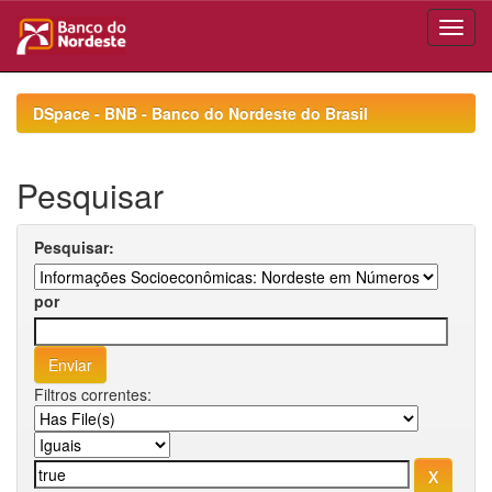
Skip
navigation
DSpace - BNB - Banco do Nordeste do Brasil
Pesquisar
Pesquisar:
por
Filtros correntes: