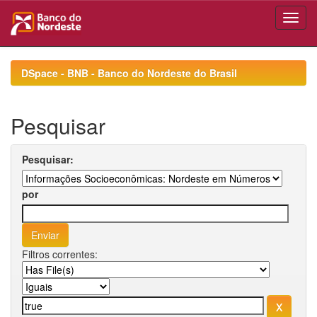
Skip
navigation
DSpace - BNB - Banco do Nordeste do Brasil
Pesquisar
Pesquisar:
por
Filtros correntes: