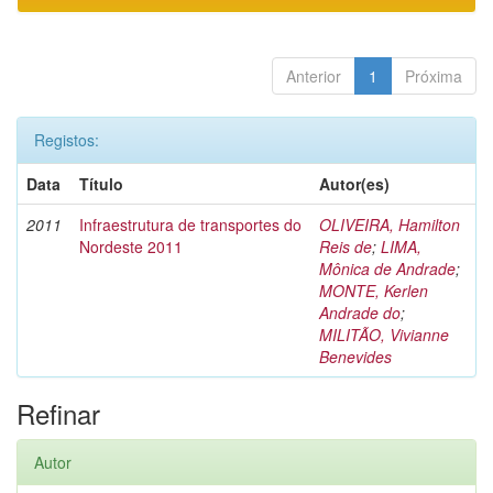
Anterior
1
Próxima
Registos:
Data
Título
Autor(es)
2011
Infraestrutura de transportes do
OLIVEIRA, Hamilton
Nordeste 2011
Reis de
;
LIMA,
Mônica de Andrade
;
MONTE, Kerlen
Andrade do
;
MILITÃO, Vivianne
Benevides
Refinar
Autor