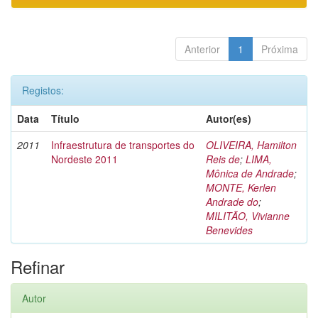
Anterior
1
Próxima
Registos:
Data
Título
Autor(es)
2011
Infraestrutura de transportes do
OLIVEIRA, Hamilton
Nordeste 2011
Reis de
;
LIMA,
Mônica de Andrade
;
MONTE, Kerlen
Andrade do
;
MILITÃO, Vivianne
Benevides
Refinar
Autor