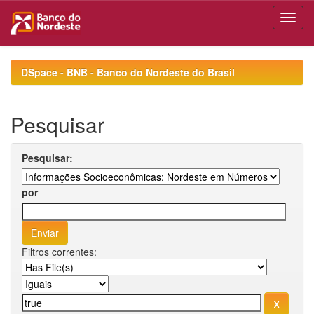
Skip
navigation
DSpace - BNB - Banco do Nordeste do Brasil
Pesquisar
Pesquisar:
por
Filtros correntes: