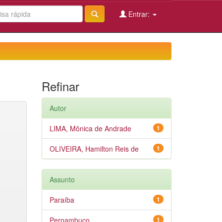
Entrar:
Refinar
Autor
LIMA, Mônica de Andrade
1
OLIVEIRA, Hamilton Reis de
1
Assunto
Paraíba
1
Pernambuco
1