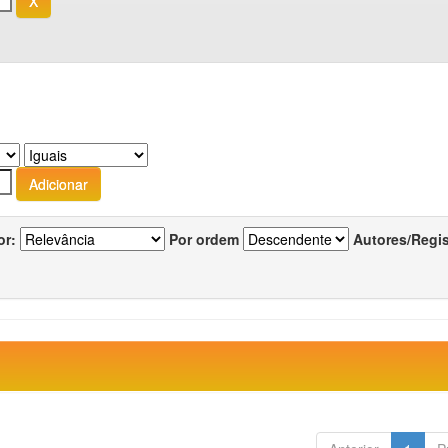
or:
Por ordem
Autores/Regi