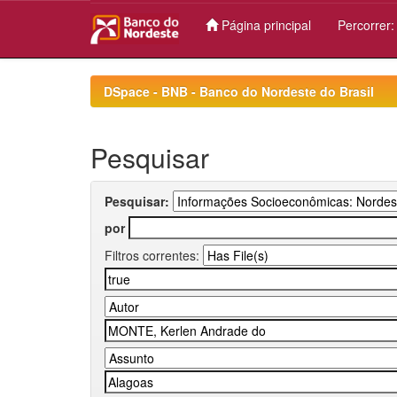
Página principal
Percorrer
Skip
navigation
DSpace - BNB - Banco do Nordeste do Brasil
Pesquisar
Pesquisar:
por
Filtros correntes: