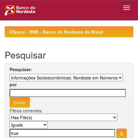
Skip
navigation
DSpace - BNB - Banco do Nordeste do Brasil
Pesquisar
Pesquisar:
por
Filtros correntes: