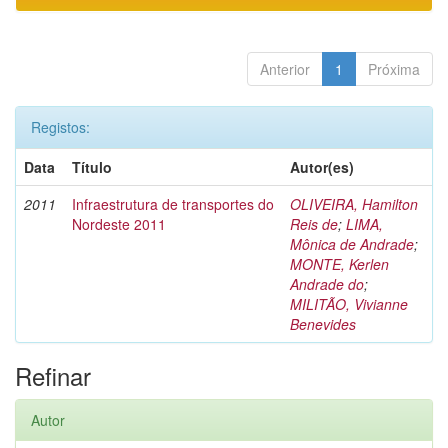
Anterior
1
Próxima
Registos:
Data
Título
Autor(es)
2011
Infraestrutura de transportes do
OLIVEIRA, Hamilton
Nordeste 2011
Reis de
;
LIMA,
Mônica de Andrade
;
MONTE, Kerlen
Andrade do
;
MILITÃO, Vivianne
Benevides
Refinar
Autor