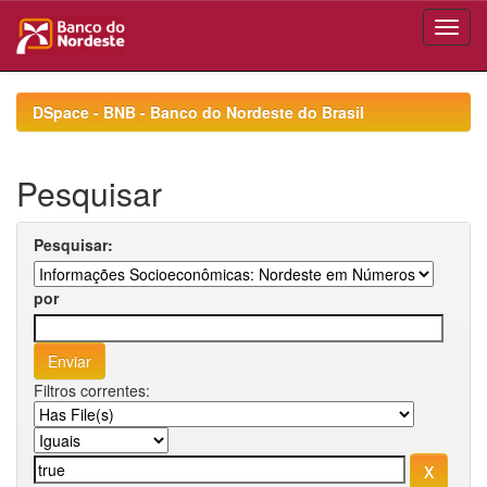
Skip
navigation
DSpace - BNB - Banco do Nordeste do Brasil
Pesquisar
Pesquisar:
por
Filtros correntes: