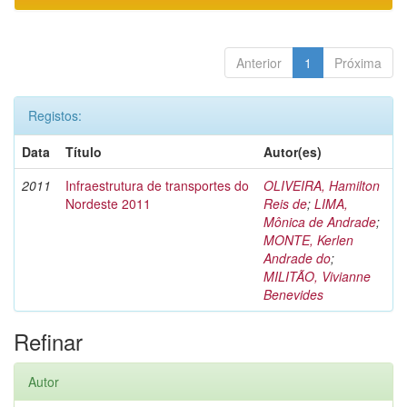
Anterior
1
Próxima
Registos:
Data
Título
Autor(es)
2011
Infraestrutura de transportes do
OLIVEIRA, Hamilton
Nordeste 2011
Reis de
;
LIMA,
Mônica de Andrade
;
MONTE, Kerlen
Andrade do
;
MILITÃO, Vivianne
Benevides
Refinar
Autor