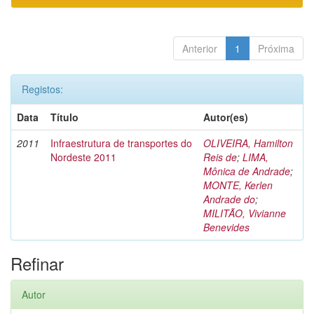
Anterior
1
Próxima
Registos:
Data
Título
Autor(es)
2011
Infraestrutura de transportes do
OLIVEIRA, Hamilton
Nordeste 2011
Reis de
;
LIMA,
Mônica de Andrade
;
MONTE, Kerlen
Andrade do
;
MILITÃO, Vivianne
Benevides
Refinar
Autor