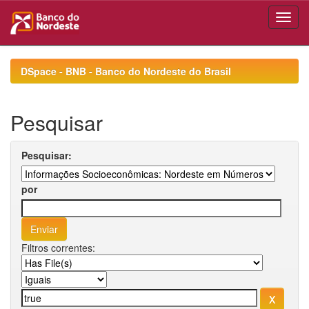
Skip
navigation
DSpace - BNB - Banco do Nordeste do Brasil
Pesquisar
Pesquisar:
por
Filtros correntes: