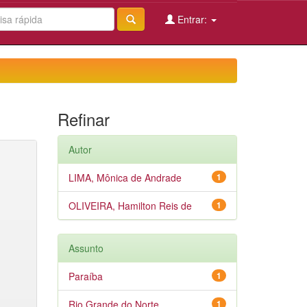
Entrar:
Refinar
Autor
LIMA, Mônica de Andrade
1
OLIVEIRA, Hamilton Reis de
1
Assunto
Paraíba
1
Rio Grande do Norte
1