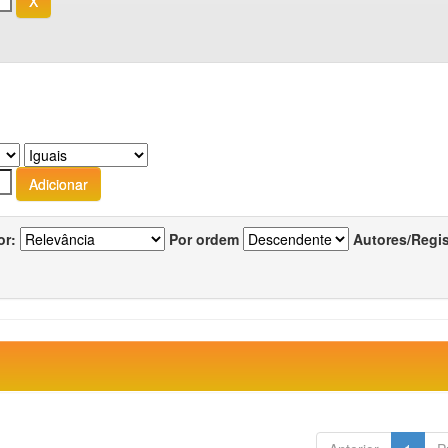
or:
Por ordem
Autores/Regi