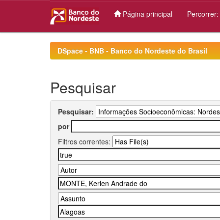
Página principal
Percorrer
Skip
navigation
DSpace - BNB - Banco do Nordeste do Brasil
Pesquisar
Pesquisar:
por
Filtros correntes: