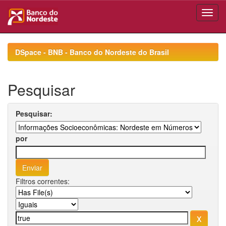
Skip
navigation
DSpace - BNB - Banco do Nordeste do Brasil
Pesquisar
Pesquisar:
por
Filtros correntes: