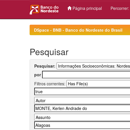
Página principal
Percorrer
Skip
navigation
DSpace - BNB - Banco do Nordeste do Brasil
Pesquisar
Pesquisar:
por
Filtros correntes: