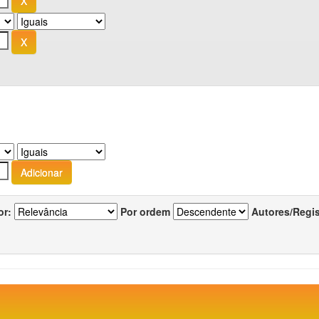
or:
Por ordem
Autores/Regi