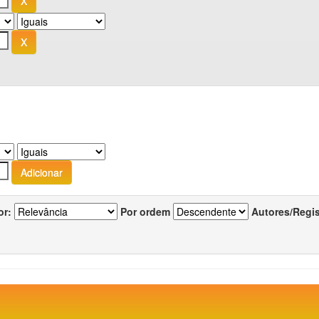
or:
Por ordem
Autores/Regi