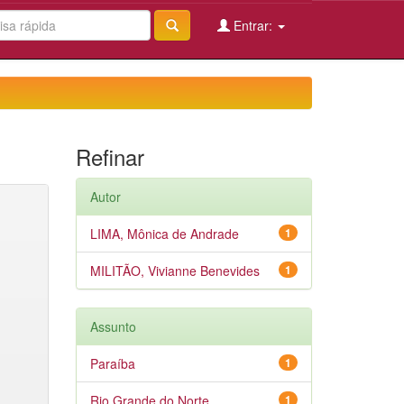
Entrar:
Refinar
Autor
LIMA, Mônica de Andrade
1
MILITÃO, Vivianne Benevides
1
Assunto
Paraíba
1
Rio Grande do Norte
1