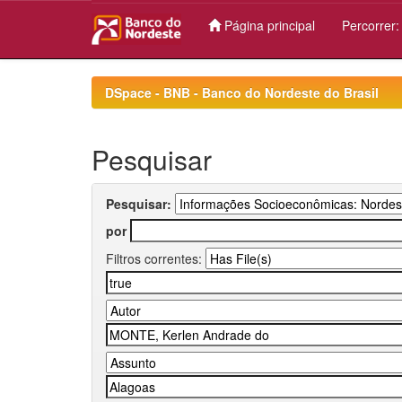
Página principal
Percorrer
Skip
navigation
DSpace - BNB - Banco do Nordeste do Brasil
Pesquisar
Pesquisar:
por
Filtros correntes: