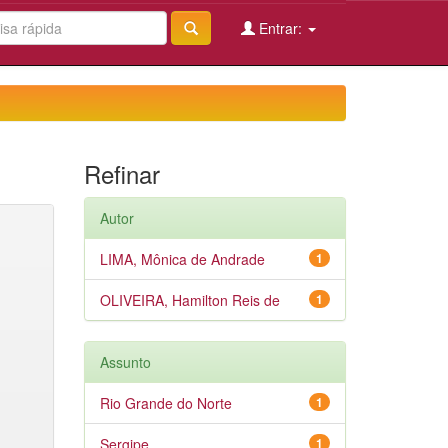
Entrar:
Refinar
Autor
LIMA, Mônica de Andrade
1
OLIVEIRA, Hamilton Reis de
1
Assunto
Rio Grande do Norte
1
Sergipe
1