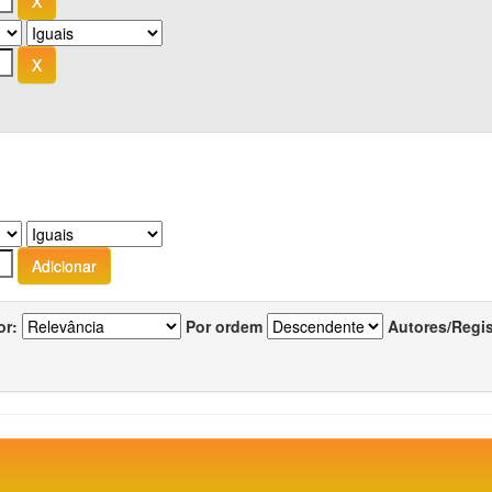
or:
Por ordem
Autores/Regi