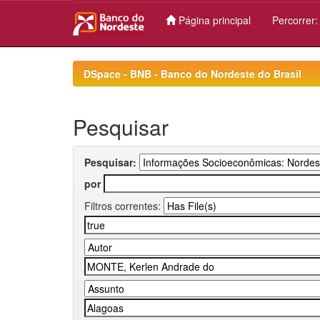
Página principal
Percorrer
Skip
navigation
DSpace - BNB - Banco do Nordeste do Brasil
Pesquisar
Pesquisar:
por
Filtros correntes: